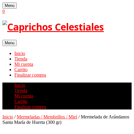
Skip
Menu
to
0
content
Menu
Inicio
Tienda
Mi cuenta
Carrito
Finalizar compra
Inicio
Tienda
Mi cuenta
Carrito
Finalizar compra
Inicio
/
Mermeladas / Membrillos / Miel
/ Mermelada de Arándanos
Santa María de Huerta (300 gr)