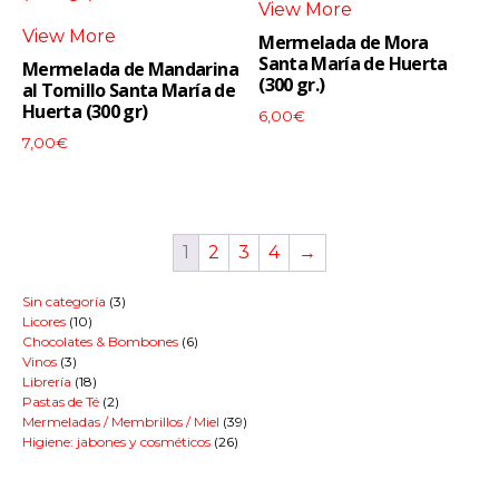
View More
View More
Mermelada de Mora
Santa María de Huerta
Mermelada de Mandarina
(300 gr.)
al Tomillo Santa María de
Huerta (300 gr)
6,00
€
7,00
€
1
2
3
4
→
3
Sin categoría
3
10
productos
Licores
10
productos
6
Chocolates & Bombones
6
3
productos
Vinos
3
productos
18
Librería
18
productos
2
Pastas de Té
2
productos
39
Mermeladas / Membrillos / Miel
39
26
productos
Higiene: jabones y cosméticos
26
productos