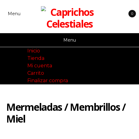
Skip
to
Menu
0
content
Menu
Inicio
Tienda
Mi cuenta
Carrito
Finalizar compra
Mermeladas / Membrillos /
Miel