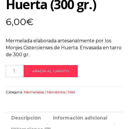
Huerta (300 gr.)
6,00
€
Mermelada elaborada artesanalmente por los
Monjes Cistercienses de Huerta. Envasada en tarro
de 300 gr.
Mermelada
AÑADIR AL CARRITO
de
Café
Santa
Categoría:
Mermeladas / Membrillos / Miel
María
de
Huerta
(300
Descripción
Información adicional
gr.)