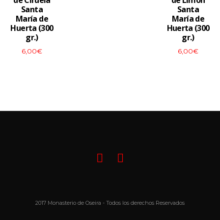
de Ciruela
de Limón
Santa
Santa
María de
María de
Huerta (300
Huerta (300
gr.)
gr.)
6,00
€
6,00
€
Facebook
Mi
cuenta
2017 Monasterio de Oseira - Todos los derechos Reservados