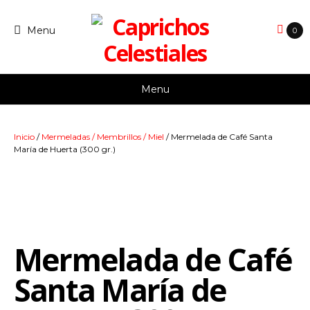
Skip
to
Menu
0
content
Menu
Inicio
/
Mermeladas / Membrillos / Miel
/ Mermelada de Café Santa
María de Huerta (300 gr.)
Mermelada de Café
Santa María de