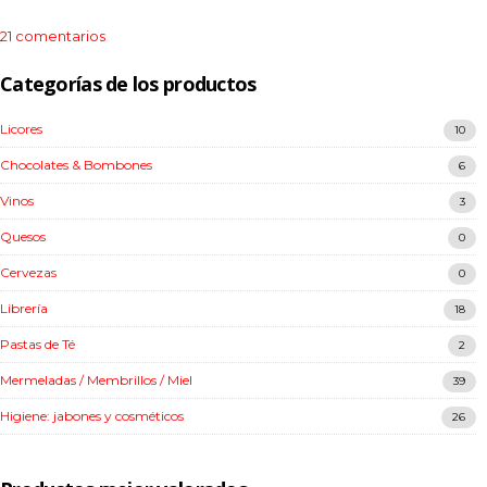
en
21 comentarios
Bienvenidos
a
Categorías de los productos
nuestra
nueva
Licores
10
Tienda
Chocolates & Bombones
6
Vinos
3
Quesos
0
Cervezas
0
Librería
18
Pastas de Té
2
Mermeladas / Membrillos / Miel
39
Higiene: jabones y cosméticos
26