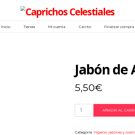
Inicio
Tienda
Mi cuenta
Carrito
Finalizar compra
Jabón de 
5,50
€
Jabón
AÑADIR AL CARR
de
Aloe
Vera
Categoría:
Higiene: jabones y cosm