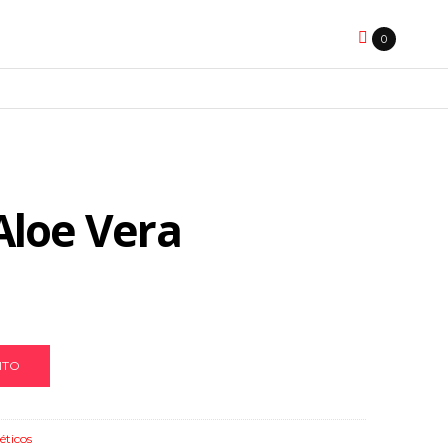
0
Aloe Vera
ITO
éticos