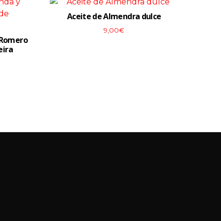
Aceite de Almendra dulce
9,00
€
 Romero
eira
View More