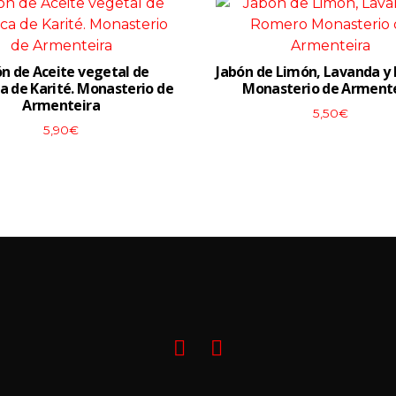
ón de Aceite vegetal de
Jabón de Limón, Lavanda y
 de Karité. Monasterio de
Monasterio de Arment
Armenteira
View More
View More
5,50
€
5,90
€
Facebook
Mi
cuenta