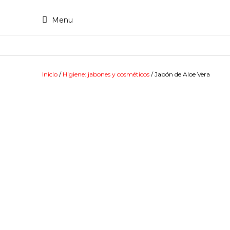
Skip
to
Menu
content
Inicio
/
Higiene: jabones y cosméticos
/ Jabón de Aloe Vera