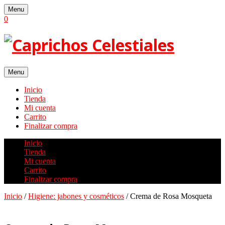
Skip
Menu
to
0
content
Menu
Inicio
Tienda
Mi cuenta
Carrito
Finalizar compra
Inicio
Tienda
Mi cuenta
Carrito
Finalizar compra
Inicio
/
Higiene: jabones y cosméticos
/ Crema de Rosa Mosqueta