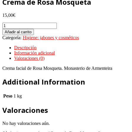
Crema de Rosa Mosqueta
15,00
€
Crema
de
Añadir al carrito
Rosa
Categoría:
Higiene: jabones y cosméticos
Mosqueta
cantidad
Descripción
Información adicional
Valoraciones (0)
Crema facial de Rosa Mosqueta. Monasterio de Armenteira
Additional Information
Peso
1 kg
Valoraciones
No hay valoraciones aún.