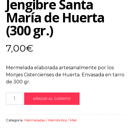
Jengibre Santa
María de Huerta
(300 gr.)
7,00
€
Mermelada elaborada artesanalmente por los
Monjes Cistercienses de Huerta. Envasada en tarro
de 300 gr.
Mermelada
AÑADIR AL CARRITO
de
Naranja
con
Categoría:
Mermeladas / Membrillos / Miel
Jengibre
Santa